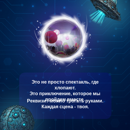
Это не просто спектакль, где
хлопают.
Это приключение, которое мы
пройдем вместе.
Реквизит можно трогать руками.
Каждая сцена - твоя.